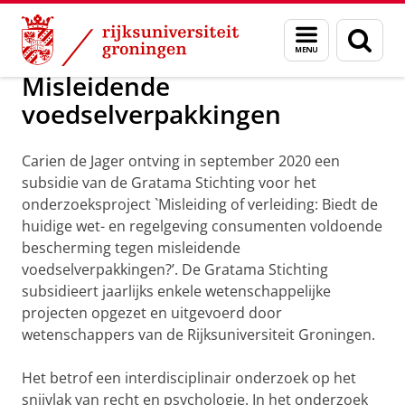
Skip
Skip
Over ons
Persoonsgebonden beurzen
Menu
Zoek
to
to
en
Content
Navigation
zoeken
Misleidende
voedselverpakkingen
Carien de Jager ontving in september 2020 een
subsidie van de Gratama Stichting voor het
onderzoeksproject `Misleiding of verleiding: Biedt de
huidige wet- en regelgeving consumenten voldoende
bescherming tegen misleidende
voedselverpakkingen?’. De Gratama Stichting
subsidieert jaarlijks enkele wetenschappelijke
projecten opgezet en uitgevoerd door
wetenschappers van de Rijksuniversiteit Groningen.
Het betrof een interdisciplinair onderzoek op het
snijvlak van recht en psychologie. In het onderzoek