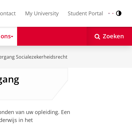
ontact
My University
Student Portal
Contr
Nederlands
English
 ons
Zoeken
ergang Socialezekerheidsrecht
gang
ronden van uw opleiding. Een
erwijs in het