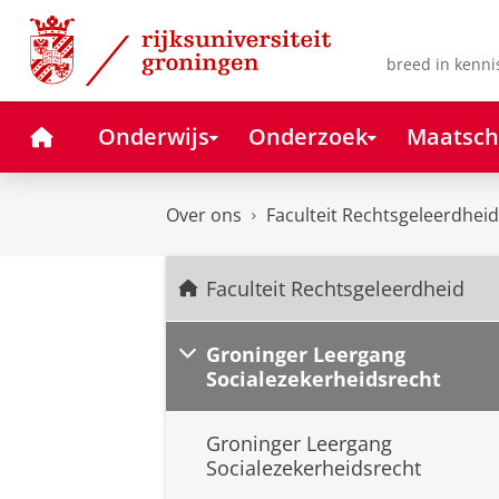
Skip
Skip
to
to
Content
Navigation
breed in kenni
Home
Onderwijs
Onderzoek
Maatsch
Over ons
Faculteit Rechtsgeleerdheid
Faculteit Rechtsgeleerdheid
Groninger Leergang
Socialezekerheidsrecht
Groninger Leergang
Socialezekerheidsrecht