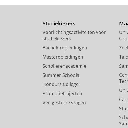
Studiekiezers
Maa
Voorlichtingsactiviteiten voor
Univ
studiekiezers
Gro
Bacheloropleidingen
Zoe
Masteropleidingen
Tal
Scholierenacademie
Sam
Cen
Summer Schools
Tec
Honours College
Uni
Promotietrajecten
Car
Veelgestelde vragen
Stu
Sch
Sam