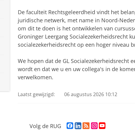
De faculteit Rechtsgeleerdheid vindt het belan
juridische netwerk, met name in Noord-Nederl
om dit te doen is het ontwikkelen van cursus
Groninger Leergang Socialezekerheidsrecht ku
socialezekerheidsrecht op een hoger niveau b
We hopen dat de GL Socialezekerheidsrecht 
wordt en dat we u en uw collega's in de kome
verwelkomen.
Laatst gewijzigd:
06 augustus 2026 10:12
F
L
R
I
Y
Volg de RUG
a
i
S
n
o