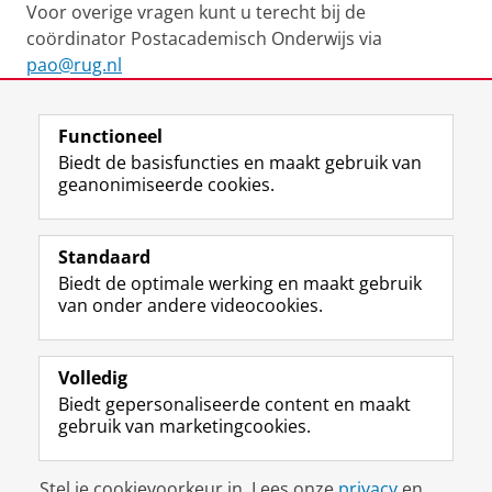
Voor overige vragen kunt u terecht bij de
coördinator Postacademisch Onderwijs via
pao@rug.nl
Laatst gewijzigd:
06 augustus 2026 10:13
Functioneel
Biedt de basisfuncties en maakt gebruik van
geanonimiseerde cookies.
F
L
R
I
Y
Volg de RUG
a
i
S
n
o
Standaard
c
n
S
s
u
Biedt de optimale werking en maakt gebruik
e
k
-
t
T
Studiekiezers
van onder andere videocookies.
b
e
f
a
u
Maatschappij/bedrijven
o
d
e
g
b
o
I
e
r
e
Alumni
k
n
d
a
-
Volledig
p
-
R
m
k
Biedt gepersonaliseerde content en maakt
Over ons
a
p
i
-
a
gebruik van marketingcookies.
g
a
j
a
n
i
g
k
c
a
Disclaimer & Copyright
Privacy
Cookies
n
i
s
c
a
Stel je cookievoorkeur in. Lees onze
privacy
en