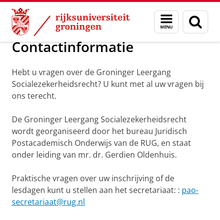
Skip
Skip
Groninger Leergang Socialezekerheidsr
Menu
Zoek
to
to
en
Content
Navigation
zoeken
Contactinformatie
Hebt u vragen over de Groninger Leergang
Socialezekerheidsrecht? U kunt met al uw vragen bij
ons terecht.
De Groninger Leergang Socialezekerheidsrecht
wordt georganiseerd door het bureau Juridisch
Postacademisch Onderwijs van de RUG, en staat
onder leiding van mr. dr. Gerdien Oldenhuis.
Praktische vragen over uw inschrijving of de
lesdagen kunt u stellen aan het secretariaat: :
pao-
secretariaat@rug.nl