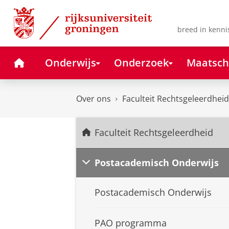
Skip
Skip
to
to
Content
Navigation
breed in kenni
Home
Onderwijs
Onderzoek
Maatsch
Over ons
Faculteit Rechtsgeleerdheid
Faculteit Rechtsgeleerdheid
Postacademisch Onderwijs
Postacademisch Onderwijs
PAO programma