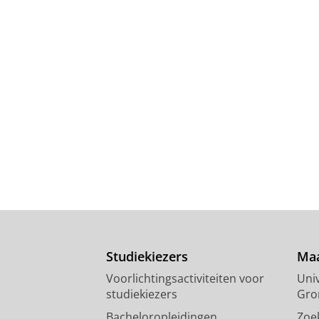
Studiekiezers
Maa
Voorlichtingsactiviteiten voor
Univ
studiekiezers
Gro
Bacheloropleidingen
Zoe