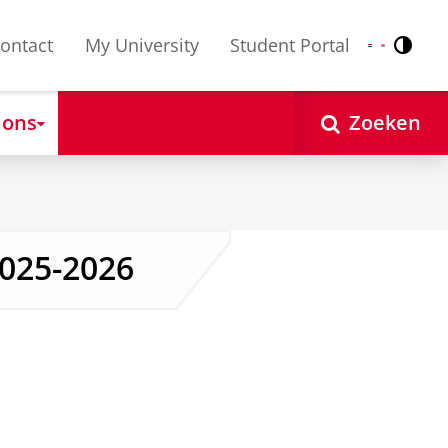
ontact
My University
Student Portal
Contr
Nederlands
English
 ons
Zoeken
2025-2026