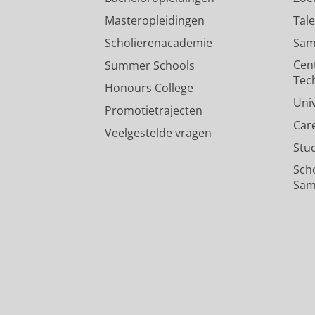
Masteropleidingen
Tal
Scholierenacademie
Sam
Cen
Summer Schools
Tec
Honours College
Uni
Promotietrajecten
Car
Veelgestelde vragen
Stu
Sch
Sam