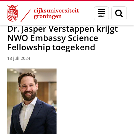
Skip
Skip
Over ons
Nieuwsarchief
Menu
Zoek
to
to
en
Content
Navigation
zoeken
Dr. Jasper Verstappen krijgt
NWO Embassy Science
Fellowship toegekend
18 juli 2024