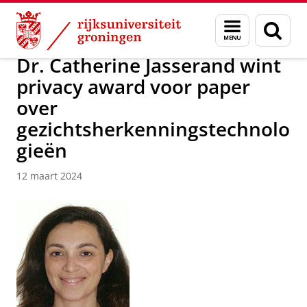
Skip
Skip
Over ons
Nieuwsarchief
Menu
Zoek
to
to
en
Content
Navigation
zoeken
Dr. Catherine Jasserand wint
privacy award voor paper
over
gezichtsherkenningstechnolo
gieën
12 maart 2024