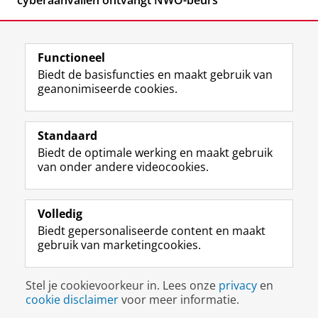
cyberaanvallen ontvangt NWO-beurs
Functioneel
Biedt de basisfuncties en maakt gebruik van
geanonimiseerde cookies.
F
L
R
I
Y
Volg de RUG
a
i
S
n
o
Standaard
c
n
S
s
u
Biedt de optimale werking en maakt gebruik
e
k
-
t
T
Studiekiezers
van onder andere videocookies.
b
e
f
a
u
Maatschappij/bedrijven
o
d
e
g
b
o
I
e
r
e
Alumni
k
n
d
a
-
Volledig
p
-
R
m
k
Biedt gepersonaliseerde content en maakt
Over ons
a
p
i
-
a
gebruik van marketingcookies.
g
a
j
a
n
i
g
k
c
a
Disclaimer & Copyright
Privacy
Cookies
n
i
s
c
a
Stel je cookievoorkeur in. Lees onze
privacy
en
Inloggen
a
n
u
o
l
cookie disclaimer
voor meer informatie.
R
a
n
u
R