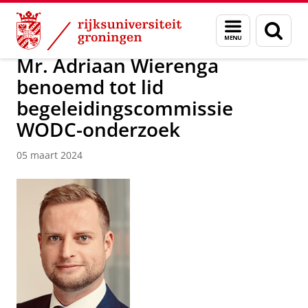
Skip
Skip
Over ons
Nieuwsarchief
Menu
Zoek
to
to
en
Content
Navigation
zoeken
Mr. Adriaan Wierenga
benoemd tot lid
begeleidingscommissie
WODC-onderzoek
05 maart 2024