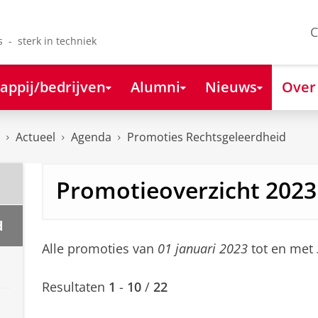
C
s - sterk in techniek
appij/bedrijven
Alumni
Nieuws
Over
Actueel
Agenda
Promoties Rechtsgeleerdheid
Promotieoverzicht 2023
d
Alle promoties van
01 januari 2023
tot en met
Resultaten
1
-
10
/
22