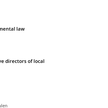
mental law
e directors of local
ulen