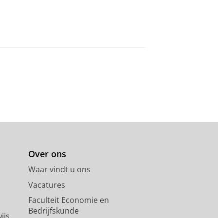
Over ons
Waar vindt u ons
Vacatures
Faculteit Economie en
Bedrijfskunde
ijs