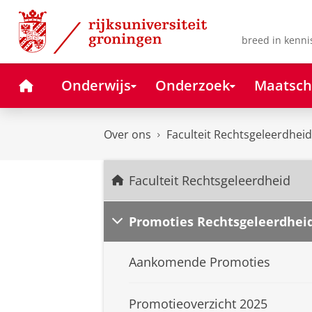
Skip
Skip
to
to
Content
Navigation
breed in kenni
Home
Onderwijs
Onderzoek
Maatsch
Over ons
Faculteit Rechtsgeleerdheid
Faculteit Rechtsgeleerdheid
Promoties Rechtsgeleerdhei
Aankomende Promoties
Promotieoverzicht 2025