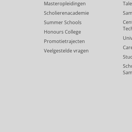
Masteropleidingen
Tal
Scholierenacademie
Sam
Cen
Summer Schools
Tec
Honours College
Uni
Promotietrajecten
Car
Veelgestelde vragen
Stu
Sch
Sam