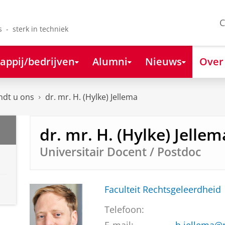
C
s - sterk in techniek
appij/bedrijven
Alumni
Nieuws
Over
ndt u ons
dr. mr. H. (Hylke) Jellema
dr. mr. H. (Hylke) Jellem
Universitair Docent / Postdoc
Faculteit Rechtsgeleerdheid
Telefoon: