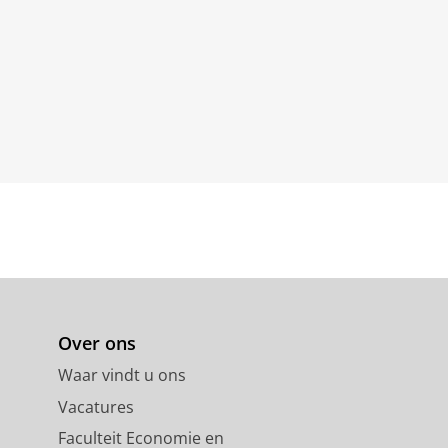
Over ons
Waar vindt u ons
Vacatures
Faculteit Economie en