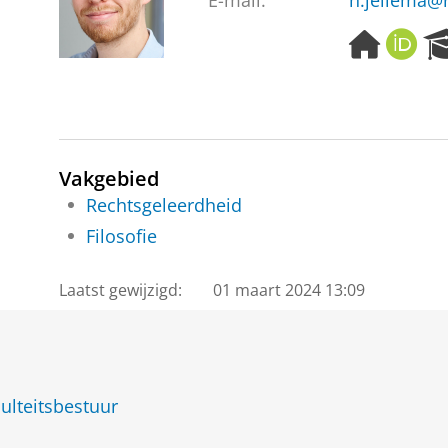
E-mail:
h.jellema@r
H
O
o
R
m
C
e
I
p
D
a
g
Vakgebied
e
Rechtsgeleerdheid
Filosofie
Laatst gewijzigd:
01 maart 2024 13:09
ulteitsbestuur