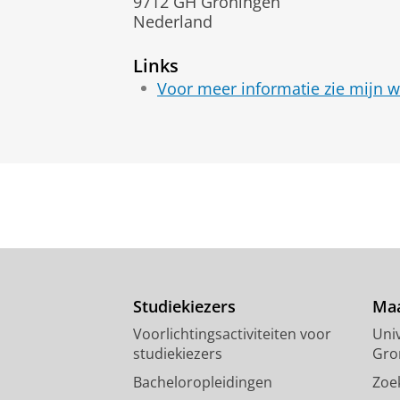
9712 GH Groningen
Nederland
Links
Voor meer informatie zie mijn 
Studiekiezers
Maa
Voorlichtingsactiviteiten voor
Univ
studiekiezers
Gro
Bacheloropleidingen
Zoe