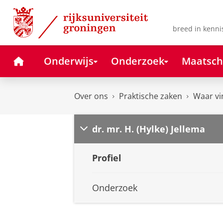
Skip
Skip
to
to
Content
Navigation
breed in kenni
Home
Onderwijs
Onderzoek
Maatsch
Over ons
Praktische zaken
Waar vi
dr. mr. H. (Hylke) Jellema
Profiel
Onderzoek