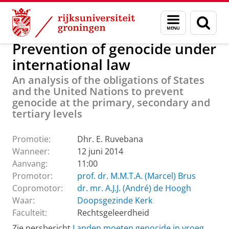
Skip
Skip
Over ons
Promoties Rechtsgeleerdheid
Menu
Zoek
to
to
en
Content
Navigation
zoeken
Prevention of genocide under
international law
An analysis of the obligations of States
and the United Nations to prevent
genocide at the primary, secondary and
tertiary levels
Promotie:
Dhr. E. Ruvebana
Wanneer:
12 juni 2014
Aanvang:
11:00
Promotor:
prof. dr. M.M.T.A. (Marcel) Brus
Copromotor:
dr. mr. A.J.J. (André) de Hoogh
Waar:
Doopsgezinde Kerk
Faculteit:
Rechtsgeleerdheid
Zie persbericht
Landen moeten genocide in vroeg