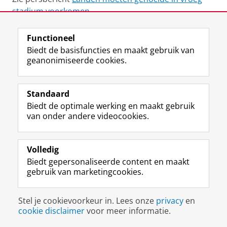
stadium voorkomen
Functioneel
View this page in:
English
Biedt de basisfuncties en maakt gebruik van
geanonimiseerde cookies.
F
L
R
I
Y
Volg de RUG
a
i
S
n
o
Standaard
c
n
S
s
u
Biedt de optimale werking en maakt gebruik
e
k
-
t
T
Studiekiezers
van onder andere videocookies.
b
e
f
a
u
Maatschappij/bedrijven
o
d
e
g
b
o
I
e
r
e
Alumni
k
n
d
a
-
Volledig
p
-
R
m
k
Biedt gepersonaliseerde content en maakt
Over ons
a
p
i
-
a
gebruik van marketingcookies.
g
a
j
a
n
i
g
k
c
a
Disclaimer & Copyright
Privacy
Cookies
n
i
s
c
a
Stel je cookievoorkeur in. Lees onze
privacy
en
Inloggen
a
n
u
o
l
cookie disclaimer
voor meer informatie.
R
a
n
u
R