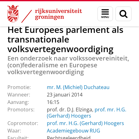
Skip
Skip
Over ons
Promoties Rechtsgeleerdheid
Menu
Zoek
to
to
en
Content
Navigation
zoeken
Het Europees parlement als
transnationale
volksvertegenwoordiging
Een onderzoek naar volkssoevereiniteit,
(con)federalisme en Europese
volksvertegenwoordiging
Promotie:
mr. M. (Michiel) Duchateau
Wanneer:
23 januari 2014
Aanvang:
16:15
Promotors:
prof. dr. D.J. Elzinga,
prof. mr. H.G.
(Gerhard) Hoogers
Copromotor:
prof. mr. H.G. (Gerhard) Hoogers
Waar:
Academiegebouw RUG
Faculteit:
Rechtsgeleerdheid