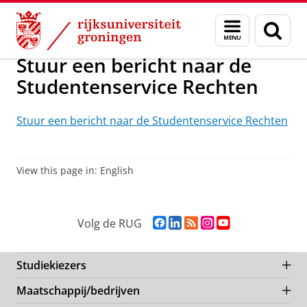
Skip
Skip
Over ons
Studentenservice Rechten
Menu
Zoek
to
to
en
Content
Navigation
zoeken
Stuur een bericht naar de
Studentenservice Rechten
Stuur een bericht naar de Studentenservice Rechten
View this page in:
English
F
L
R
I
Y
Volg de RUG
a
i
S
n
o
c
n
S
s
u
e
k
-
t
T
Studiekiezers
b
e
f
a
u
Maatschappij/bedrijven
o
d
e
g
b
o
I
e
r
e