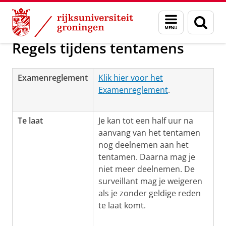
Skip
Skip
Over ons
Regelingen tentamens
Menu
Zoek
to
to
en
Content
Navigation
zoeken
Regels tijdens tentamens
Examenreglement
Klik hier voor het
Examenreglement
.
Te laat
Je kan tot een half uur na
aanvang van het tentamen
nog deelnemen aan het
tentamen. Daarna mag je
niet meer deelnemen. De
surveillant mag je weigeren
als je zonder geldige reden
te laat komt.