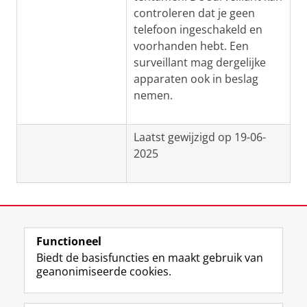
controleren dat je geen
telefoon ingeschakeld en
voorhanden hebt. Een
surveillant mag dergelijke
apparaten ook in beslag
nemen.
Laatst gewijzigd op 19-06-
2025
Functioneel
View this page in:
English
Biedt de basisfuncties en maakt gebruik van
geanonimiseerde cookies.
F
L
R
I
Y
Volg de RUG