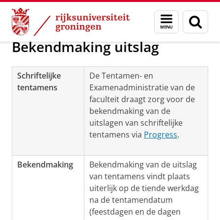
Skip
Skip
Over ons
Regelingen tentamens
Menu
Zoek
to
to
en
Content
Navigation
zoeken
Bekendmaking uitslag
Schriftelijke
De Tentamen- en
tentamens
Examenadministratie van de
faculteit draagt zorg voor de
bekendmaking van de
uitslagen van schriftelijke
tentamens via
Progress
.
Bekendmaking
Bekendmaking van de uitslag
van tentamens vindt plaats
uiterlijk op de tiende werkdag
na de tentamendatum
(feestdagen en de dagen