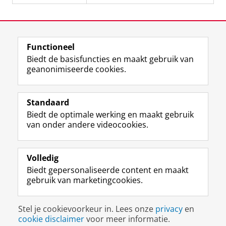
Functioneel
View this page in:
English
Biedt de basisfuncties en maakt gebruik van
geanonimiseerde cookies.
F
L
R
I
Y
Volg de RUG
a
i
S
n
o
Standaard
c
n
S
s
u
Biedt de optimale werking en maakt gebruik
e
k
-
t
T
Studiekiezers
van onder andere videocookies.
b
e
f
a
u
Maatschappij/bedrijven
o
d
e
g
b
o
I
e
r
e
Alumni
k
n
d
a
-
Volledig
p
-
R
m
k
Biedt gepersonaliseerde content en maakt
Over ons
a
p
i
-
a
gebruik van marketingcookies.
g
a
j
a
n
i
g
k
c
a
Disclaimer & Copyright
Privacy
Cookies
n
i
s
c
a
Stel je cookievoorkeur in. Lees onze
privacy
en
Inloggen
a
n
u
o
l
cookie disclaimer
voor meer informatie.