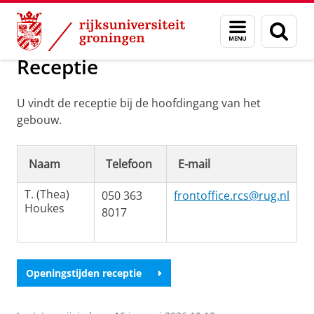
Skip
Skip
Bureau en diensten
Menu
Zoek
to
to
en
Content
Navigation
zoeken
Receptie
U vindt de receptie bij de hoofdingang van het
gebouw.
Naam
Telefoon
E-mail
T. (Thea)
050 363
frontoffice.rcs@rug.nl
Houkes
8017
Openingstijden receptie