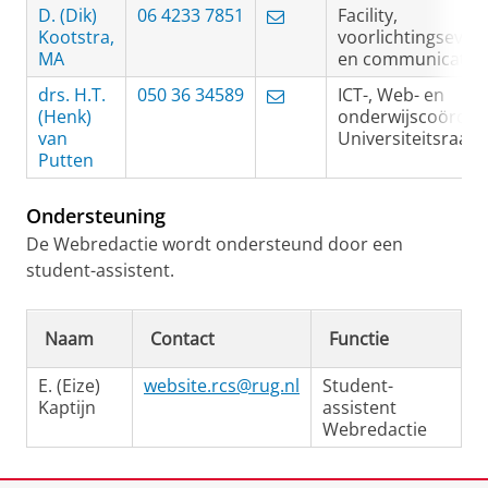
D. (Dik)
06 4233 7851
Facility,
Kootstra,
voorlichtingseve
MA
en communicatie
drs. H.T.
050 36 34589
ICT-, Web- en
(Henk)
onderwijscoördina
van
Universiteitsraad
Putten
Ondersteuning
De Webredactie wordt ondersteund door een
student-assistent.
Naam
Contact
Functie
E. (Eize)
website.rcs@rug.nl
Student-
Kaptijn
assistent
Webredactie