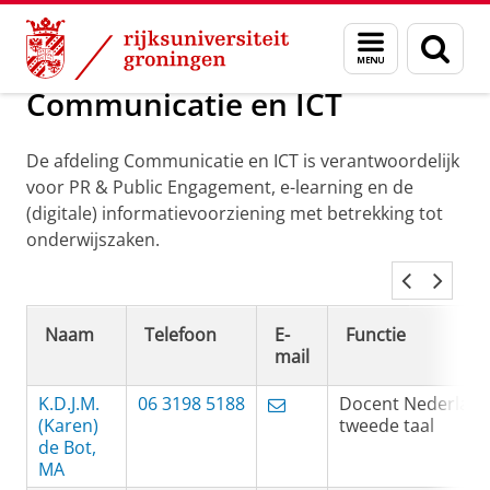
Skip
Skip
Bureau en diensten
Menu
Zoek
to
to
en
Content
Navigation
zoeken
Communicatie en ICT
De afdeling Communicatie en ICT is verantwoordelijk
voor PR & Public Engagement, e-learning en de
(digitale) informatievoorziening met betrekking tot
onderwijszaken.
Naam
Telefoon
E-
Functie
mail
K.D.J.M.
06 3198 5188
Docent Nederland
(Karen)
tweede taal
de Bot,
MA