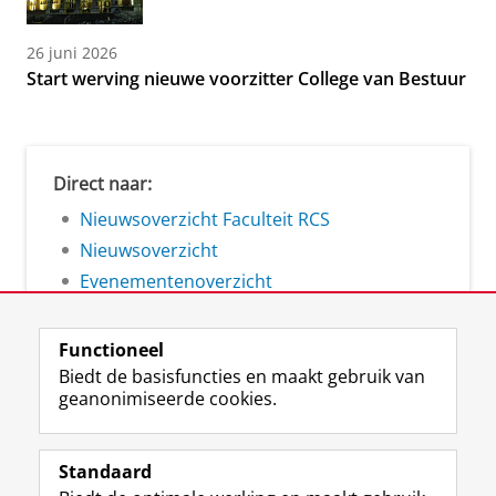
26 juni 2026
Start werving nieuwe voorzitter College van Bestuur
Direct naar:
Nieuwsoverzicht Faculteit RCS
Nieuwsoverzicht
Evenementenoverzicht
Functioneel
Biedt de basisfuncties en maakt gebruik van
geanonimiseerde cookies.
F
L
R
I
Y
Volg de RUG
a
i
S
n
o
Standaard
c
n
S
s
u