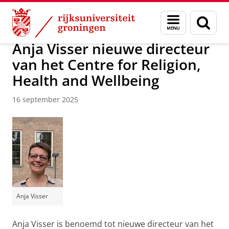
Skip
Skip
Faculteit Religie, Cultuur en Maatschappij
Nieuwsarchief
Menu
Zoek
to
to
en
Content
Navigation
zoeken
Anja Visser nieuwe directeur
van het Centre for Religion,
Health and Wellbeing
16 september 2025
Anja Visser
Anja Visser is benoemd tot nieuwe directeur van het