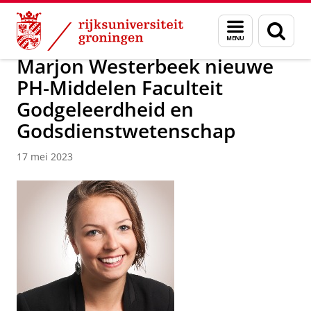
Skip
Skip
Faculteit Religie, Cultuur en Maatschappij
Nieuwsarchief
Menu
Zoek
to
to
en
Content
Navigation
zoeken
Marjon Westerbeek nieuwe
PH-Middelen Faculteit
Godgeleerdheid en
Godsdienstwetenschap
17 mei 2023