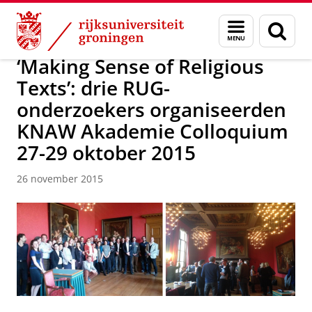
Skip
Skip
Faculteit Religie, Cultuur en Maatschappij
Nieuwsarchief
Menu
Zoek
to
to
en
Content
Navigation
zoeken
‘Making Sense of Religious
Texts’: drie RUG-
onderzoekers organiseerden
KNAW Akademie Colloquium
27-29 oktober 2015
26 november 2015