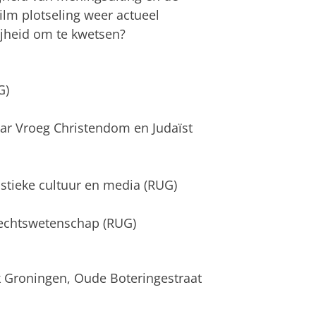
 film plotseling weer actueel
ijheid om te kwetsen?
G)
raar Vroeg Christendom en Judaïst
istieke cultuur en media (RUG)
rechtswetenschap (RUG)
k Groningen, Oude Boteringestraat