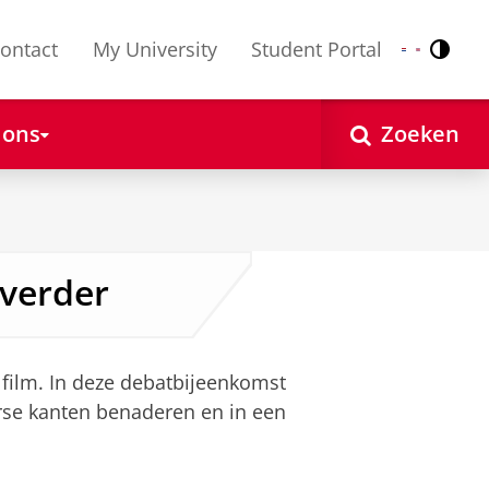
ontact
My University
Student Portal
Contr
Nederlands
English
 ons
Zoeken
 verder
 film. In deze debatbijeenkomst
erse kanten benaderen en in een