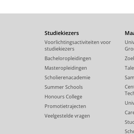
Studiekiezers
Maa
Voorlichtingsactiviteiten voor
Univ
studiekiezers
Gro
Bacheloropleidingen
Zoe
Masteropleidingen
Tal
Scholierenacademie
Sam
Cen
Summer Schools
Tec
Honours College
Uni
Promotietrajecten
Car
Veelgestelde vragen
Stu
Sch