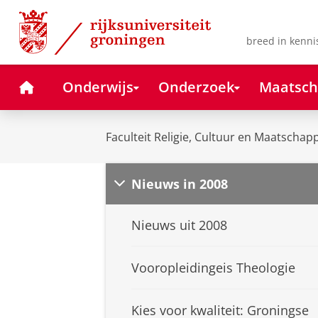
Skip
Skip
to
to
Content
Navigation
breed in kenni
Home
Onderwijs
Onderzoek
Maatsch
Faculteit Religie, Cultuur en Maatschapp
Nieuws in 2008
Nieuws uit 2008
Vooropleidingeis Theologie
Kies voor kwaliteit: Groningse