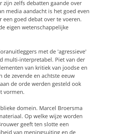
er zijn zelfs debatten gaande over
van media aandacht is het goed even
er een goed debat over te voeren.
t de eigen wetenschappelijke
ranuitleggers met de 'agressieve'
d multi-interpretabel. Piet van der
elementen van kritiek van joodse en
in de zevende en achtste eeuw
n aan de orde werden gesteld ook
at vormen.
publieke domein. Marcel Broersma
materiaal. Op welke wijze worden
Brouwer geeft ten slotte een
ijheid van meningsuiting en de