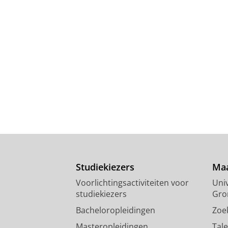
Studiekiezers
Maa
Voorlichtingsactiviteiten voor
Univ
studiekiezers
Gro
Bacheloropleidingen
Zoe
Masteropleidingen
Tal