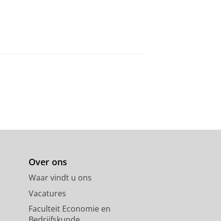
Over ons
Waar vindt u ons
Vacatures
Faculteit Economie en
Bedrijfskunde