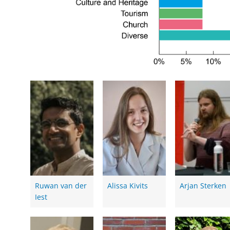
Ruwan van der
Alissa Kivits
Arjan Sterken
Iest