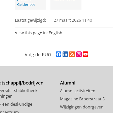
Gelderloos
Laatst gewijzigd:
27 maart 2026 11:40
View this page in:
English
F
L
R
I
Y
Volg de RUG
a
i
S
n
o
c
n
S
s
u
e
k
-
t
T
b
e
f
a
u
o
d
e
g
b
tschappij/bedrijven
Alumni
o
I
e
r
e
ersiteitsbibliotheek
Alumni activiteiten
k
n
d
a
-
ningen
p
-
R
m
k
Magazine Broerstraat 5
a
p
i
-
a
k een deskundige
Wijzigingen doorgeven
g
a
j
a
n
encentrum