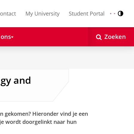
ontact
My University
Student Portal
Contr
Nederlands
English
 ons
Zoeken
ogy and
jn gekomen? Hieronder vind je een
je wordt doorgelinkt naar hun