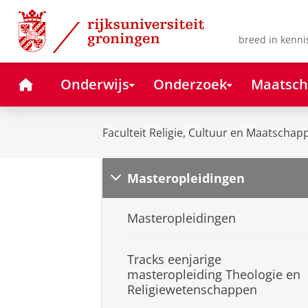
Skip
Skip
to
to
Content
Navigation
breed in kenni
Home
Onderwijs
Onderzoek
Maatsch
Faculteit Religie, Cultuur en Maatschapp
Masteropleidingen
Masteropleidingen
Tracks eenjarige
masteropleiding Theologie en
Religiewetenschappen