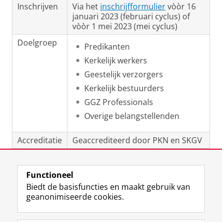
Inschrijven
Via het
inschrijfformulier
vòòr 16
januari 2023 (februari cyclus) of
vòòr 1 mei 2023 (mei cyclus)
Doelgroep
Predikanten
Kerkelijk werkers
Geestelijk verzorgers
Kerkelijk bestuurders
GGZ Professionals
Overige belangstellenden
Accreditatie
Geaccrediteerd door PKN en SKGV
Laatst gewijzigd:
14 juni 2023 15:02
Functioneel
Biedt de basisfuncties en maakt gebruik van
geanonimiseerde cookies.
F
L
R
I
Y
Volg de RUG