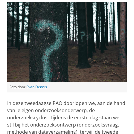
Foto door
Evan Dennis
In deze tweedaagse PAO doorlopen we, aan de hand
van je eigen onderzoeksonderwerp, de
onderzoekscyclus. Tijdens de eerste dag staan we
stil bij het onderzoeksontwerp (onderzoeksvraag,
methode van dataverzameling), terwijl de tweede