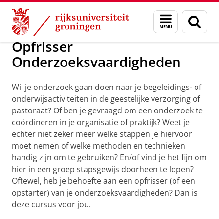
Skip
Skip
Postacademisch Onderwijs
Menu
Zoek
to
to
en
Content
Navigation
zoeken
Opfrisser
Onderzoeksvaardigheden
Wil je onderzoek gaan doen naar je begeleidings- of
onderwijsactiviteiten in de geestelijke verzorging of
pastoraat? Of ben je gevraagd om een onderzoek te
coördineren in je organisatie of praktijk? Weet je
echter niet zeker meer welke stappen je hiervoor
moet nemen of welke methoden en technieken
handig zijn om te gebruiken? En/of vind je het fijn om
hier in een groep stapsgewijs doorheen te lopen?
Oftewel, heb je behoefte aan een opfrisser (of een
opstarter) van je onderzoeksvaardigheden? Dan is
deze cursus voor jou.