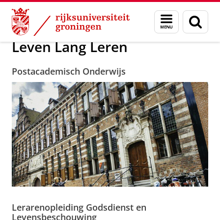
Skip
Skip
Leven Lang Leren
Menu
Zoek
to
to
en
Content
Navigation
zoeken
Leven Lang Leren
Postacademisch Onderwijs
Lerarenopleiding Godsdienst en
Levensbeschouwing