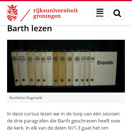
Skip
Skip
Postacademisch Onderwijs
Menu
Zoek
to
to
en
Content
Navigation
zoeken
Barth lezen
Kirchliche Dogmatik
In deze cursus lezen we in de loop van één seizoen
de drie paragrafen die Barth geschreven heeft over
de kerk. In elk van de delen IV/1-3 gaat het om