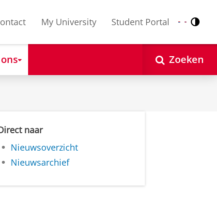
ontact
My University
Student Portal
Contr
Nederlands
English
 ons
Zoeken
Direct naar
Nieuwsoverzicht
Nieuwsarchief