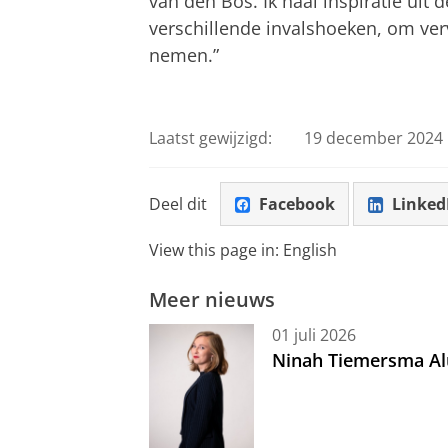
van den Bos. Ik haal inspiratie uit 
verschillende invalshoeken, om ver
nemen.”
Laatst gewijzigd:
19 december 2024 
Deel dit
Facebook
Linked
View this page in:
English
Meer nieuws
01 juli 2026
Ninah Tiemersma Al