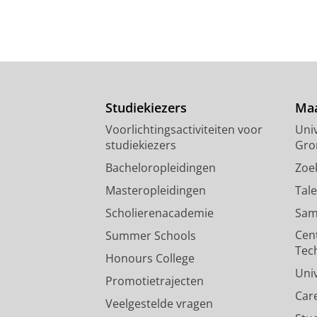
Studiekiezers
Maa
Voorlichtingsactiviteiten voor
Univ
studiekiezers
Gro
Bacheloropleidingen
Zoe
Masteropleidingen
Tal
Scholierenacademie
Sam
Cen
Summer Schools
Tec
Honours College
Uni
Promotietrajecten
Car
Veelgestelde vragen