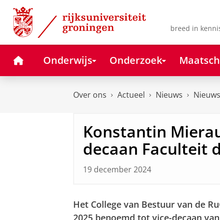
Skip
Skip
to
to
Content
Navigation
breed in kenni
Home
Onderwijs
Onderzoek
Maatsch
Over ons
Actueel
Nieuws
Nieuws
Konstantin Mierau
decaan Faculteit 
19 december 2024
Het College van Bestuur van de R
2025 benoemd tot vice-decaan van 