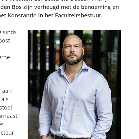
 den Bos zijn verheugd met de benoeming en
t Konstantin in het Faculteitsbestuur.
e sinds
oost
erne
n aan
 als
stoel
arnaast
es
cteur