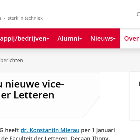
C
s - sterk in techniek
appij/bedrijven
Alumni
Nieuws
Over
berichten
 nieuwe vice-
der Letteren
uG heeft
dr. Konstantin Mierau
per 1 januari
de Faculteit der Letteren. Decaan Thony