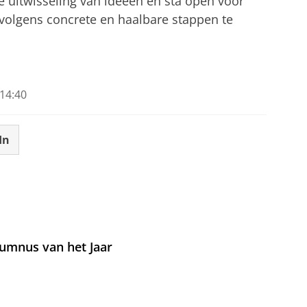
de uitwisseling van ideeën en sta open voor
volgens concrete en haalbare stappen te
14:40
In
umnus van het Jaar