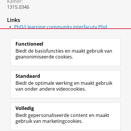
Kamer:
1315.0346
Links
PhD/i learning community interfacuty Phd
projects
Functioneel
Biedt de basisfuncties en maakt gebruik van
geanonimiseerde cookies.
F
L
R
I
Y
Volg de RUG
a
i
S
n
o
Standaard
c
n
S
s
u
Biedt de optimale werking en maakt gebruik
e
k
-
t
T
Studiekiezers
van onder andere videocookies.
b
e
f
a
u
Maatschappij/bedrijven
o
d
e
g
b
o
I
e
r
e
Alumni
k
n
d
a
-
Volledig
p
-
R
m
k
Biedt gepersonaliseerde content en maakt
Over ons
a
p
i
-
a
gebruik van marketingcookies.
g
a
j
a
n