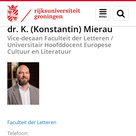
Skip
Skip
Over ons
dr. K. (Konstantin) Mierau
Menu
Zoek
to
to
en
Content
Navigation
zoeken
dr. K. (Konstantin) Mierau
Vice-decaan Faculteit der Letteren /
Universitair Hoofddocent Europese
Cultuur en Literatuur
Faculteit der Letteren
Telefoon: