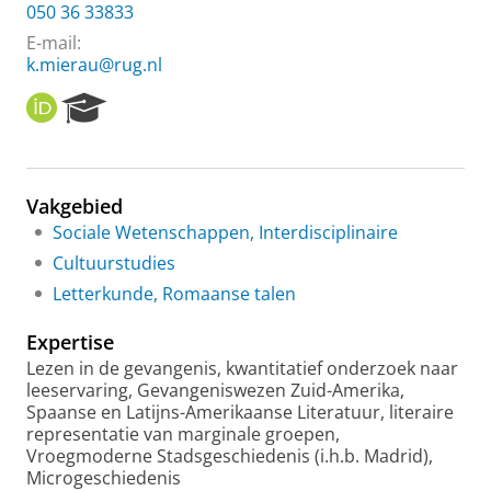
050 36 33833
E-mail:
k.mierau@rug.nl
O
R
R
e
C
s
I
e
D
a
Vakgebied
r
Sociale Wetenschappen, Interdisciplinaire
c
h
Cultuurstudies
P
Letterkunde, Romaanse talen
o
r
Expertise
t
a
Lezen in de gevangenis, kwantitatief onderzoek naar
l
leeservaring, Gevangeniswezen Zuid-Amerika,
Spaanse en Latijns-Amerikaanse Literatuur, literaire
representatie van marginale groepen,
Vroegmoderne Stadsgeschiedenis (i.h.b. Madrid),
Microgeschiedenis