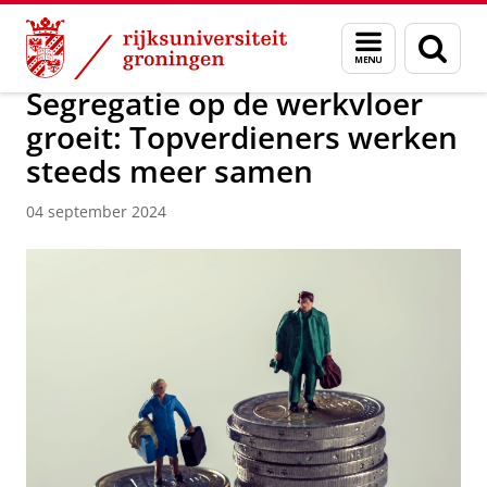
Skip
Skip
Over ons
Actueel
Nieuws
Nieuwsberichten
Menu
Zoek
to
to
en
Content
Navigation
zoeken
Segregatie op de werkvloer
groeit: Topverdieners werken
steeds meer samen
04 september 2024