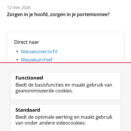
12 mei 2026
Zorgen in je hoofd, zorgen in je portemonnee?
Direct naar
Nieuwsoverzicht
Nieuwsarchief
Functioneel
Biedt de basisfuncties en maakt gebruik van
geanonimiseerde cookies.
F
L
R
I
Y
Volg de RUG
a
i
S
n
o
Standaard
c
n
S
s
u
Biedt de optimale werking en maakt gebruik
e
k
-
t
T
Studiekiezers
van onder andere videocookies.
b
e
f
a
u
Maatschappij/bedrijven
o
d
e
g
b