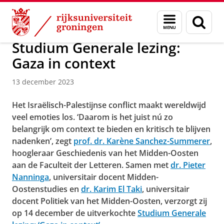
Skip
Skip
Over ons
Actueel
Nieuws
Nieuwsberichten
Menu
Zoek
to
to
en
Content
Navigation
zoeken
Studium Generale lezing:
Gaza in context
13 december 2023
Het Israëlisch-Palestijnse conflict maakt wereldwijd
veel emoties los. ‘Daarom is het juist nú zo
belangrijk om context te bieden en kritisch te blijven
nadenken’, zegt
prof. dr. Karène Sanchez-Summerer
,
hoogleraar Geschiedenis van het Midden-Oosten
aan de Faculteit der Letteren. Samen met
dr. Pieter
Nanninga
, universitair docent Midden-
Oostenstudies en
dr. Karim El Taki
, universitair
docent Politiek van het Midden-Oosten, verzorgt zij
op 14 december de uitverkochte
Studium Generale