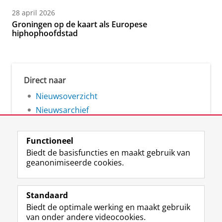
28 april 2026
Groningen op de kaart als Europese
hiphophoofdstad
Direct naar
Nieuwsoverzicht
Nieuwsarchief
Functioneel
Biedt de basisfuncties en maakt gebruik van
geanonimiseerde cookies.
F
L
R
I
Y
Volg de RUG
a
i
S
n
o
Standaard
c
n
S
s
u
Biedt de optimale werking en maakt gebruik
e
k
-
t
T
Studiekiezers
van onder andere videocookies.
b
e
f
a
u