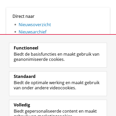
Direct naar
Nieuwsoverzicht
Nieuwsarchief
Functioneel
Biedt de basisfuncties en maakt gebruik van
geanonimiseerde cookies.
F
L
R
I
Y
Volg de RUG
a
i
S
n
o
Standaard
c
n
S
s
u
Biedt de optimale werking en maakt gebruik
e
k
-
t
T
Studiekiezers
van onder andere videocookies.
b
e
f
a
u
Maatschappij/bedrijven
o
d
e
g
b
o
I
e
r
e
Alumni
k
n
d
a
-
Volledig
p
-
R
m
k
Biedt gepersonaliseerde content en maakt
Over ons
a
p
i
-
a