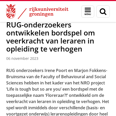
Skip
Skip
Over ons
Actueel
Nieuws
Nieuwsberichten
Menu
Zoek
to
to
en
Content
Navigation
zoeken
RUG-onderzoekers
ontwikkelen bordspel om
veerkracht van leraren in
opleiding te verhogen
06 november 2023
RUG onderzoekers Irene Poort en Marjon Fokkens-
Bruinsma van de Faculty of Behavioural and Social
Sciences hebben in het kader van het NRO project
‘Life is tough but so are you’ een bordspel met de
toepasselijke naam ‘Floreraar?!’ ontwikkeld om de
veerkracht van leraren in opleiding te verhogen. Het
spel wordt inmiddels door verschillende (basis- en
voortgezet onderwijs) lerarenopleidingen door heel