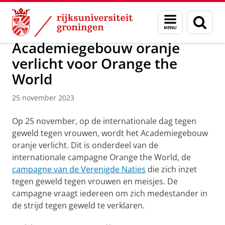
Skip
Skip
Over ons
Actueel
Nieuws
Nieuwsberichten
Menu
Zoek
to
to
en
Content
Navigation
zoeken
Academiegebouw oranje
verlicht voor Orange the
World
25 november 2023
Op 25 november, op de internationale dag tegen
geweld tegen vrouwen, wordt het Academiegebouw
oranje verlicht. Dit is onderdeel van de
internationale campagne Orange the World, de
campagne van de Verenigde Naties
die zich inzet
tegen geweld tegen vrouwen en meisjes. De
campagne vraagt iedereen om zich medestander in
de strijd tegen geweld te verklaren.