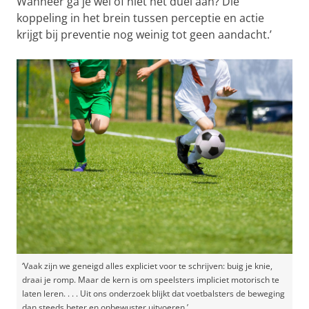
Wanneer ga je wel of niet het duel aan? Die
koppeling in het brein tussen perceptie en actie
krijgt bij preventie nog weinig tot geen aandacht.’
‘Vaak zijn we geneigd alles expliciet voor te schrijven: buig je knie,
draai je romp. Maar de kern is om speelsters impliciet motorisch te
laten leren. . . . Uit ons onderzoek blijkt dat voetbalsters de beweging
dan steeds beter en onbewuster uitvoeren.’