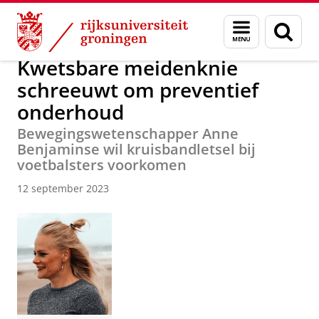
Skip
Skip
Over ons
Actueel
Nieuws
Nieuwsberichten
Menu
Zoek
to
to
en
Content
Navigation
zoeken
Kwetsbare meidenknie
schreeuwt om preventief
onderhoud
Bewegingswetenschapper Anne
Benjaminse wil kruisbandletsel bij
voetbalsters voorkomen
12 september 2023