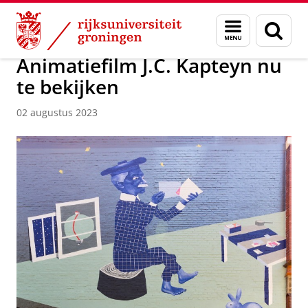
Skip
Skip
Over ons
Actueel
Nieuws
Nieuwsberichten
Menu
Zoek
to
to
en
Content
Navigation
zoeken
Animatiefilm J.C. Kapteyn nu
te bekijken
02 augustus 2023