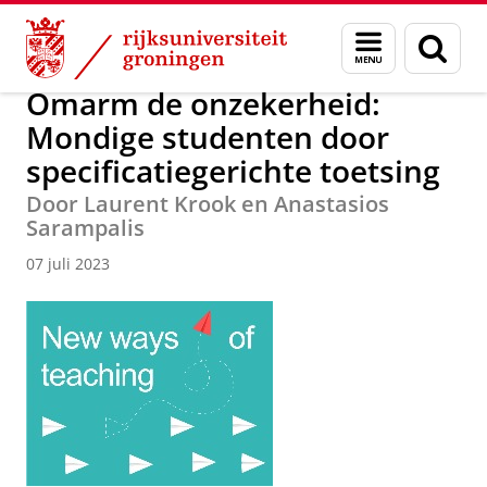
Skip
Skip
Over ons
Actueel
Nieuws
Nieuwsberichten
Menu
Zoek
to
to
en
Content
Navigation
zoeken
Omarm de onzekerheid:
Mondige studenten door
specificatiegerichte toetsing
Door Laurent Krook en Anastasios
Sarampalis
07 juli 2023