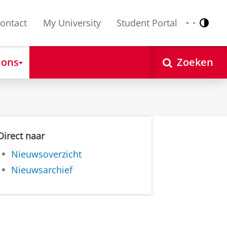
ontact
My University
Student Portal
Contr
Nederlands
English
 ons
Zoeken
Direct naar
Nieuwsoverzicht
Nieuwsarchief