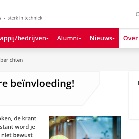
C
s - sterk in techniek
appij/bedrijven
Alumni
Nieuws
Over
berichten
re beïnvloeding!
oken, de krant
nstant word je
 niet bewust