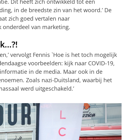
. Dit heeft zich ontwikkeld tot een
ding, in de breedste zin van het woord.’ De
aat zich goed vertalen naar
 onderdeel van marketing.
jk…?!
en,’ vervolgt Fennis `Hoe is het toch mogelijk
dendaagse voorbeelden: kijk naar COVID-19,
nformatie in de media. Maar ook in de
enoemen. Zoals nazi-Duitsland, waarbij het
assaal werd uitgeschakeld.’