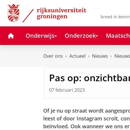
Skip
Skip
to
to
Content
Navigation
breed in kenni
Home
Onderwijs
Onderzoek
Maatsch
Over ons
Actueel
Nieuws
Nieuws
Pas op: onzichtba
07 februari 2023
Of je nu op straat wordt aangespr
leest of door Instagram scrolt, co
beïnvloed. Ook wanneer we ons er