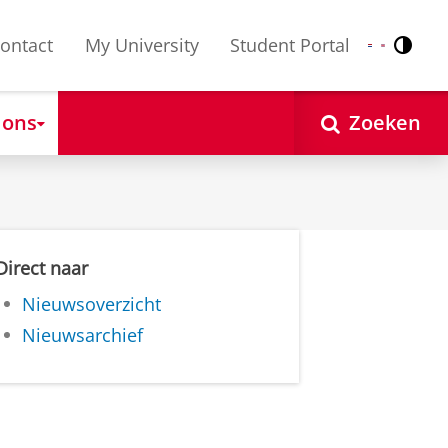
ontact
My University
Student Portal
Contr
Nederlands
English
 ons
Zoeken
Direct naar
Nieuwsoverzicht
Nieuwsarchief