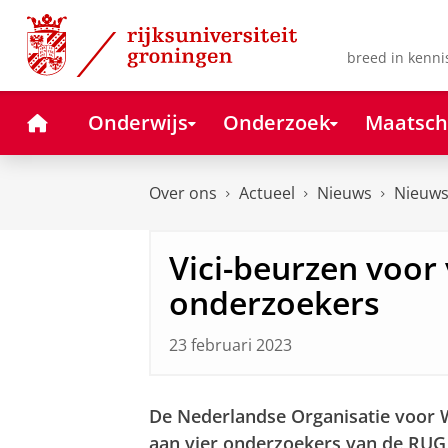
Skip
Skip
to
to
Content
Navigation
breed in kenni
Home
Onderwijs
Onderzoek
Maatsch
Over ons
Actueel
Nieuws
Nieuws
Vici-beurzen voor 
onderzoekers
23 februari 2023
De Nederlandse Organisatie voor 
aan vier onderzoekers van de RUG 