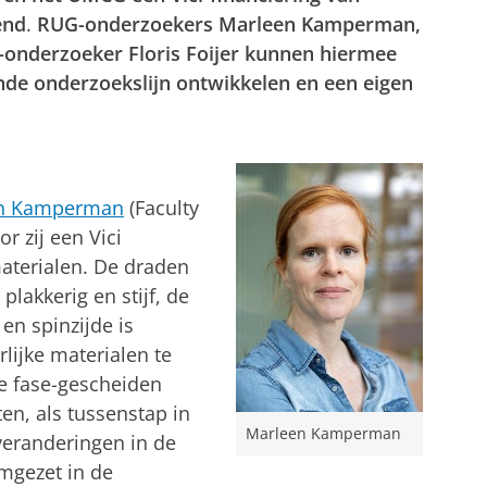
end
.
RUG-onderzoekers
Marleen Kamperman,
onderzoeker Floris Foijer
kunnen hiermee
nde onderzoekslijn ontwikkelen en een eigen
een Kamperman
(Faculty
r zij een Vici
aterialen. De draden
lakkerig en stijf, de
en spinzijde is
lijke materialen te
e fase-gescheiden
n, als tussenstap in
Marleen Kamperman
veranderingen in de
mgezet in de