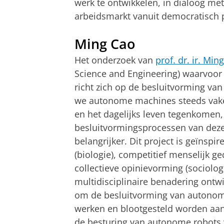
werk te ontwikkelen, in dialoog m
arbeidsmarkt vanuit democratisch 
Ming Cao
Het onderzoek van
prof. dr. ir. Min
Science and Engineering) waarvoor 
richt zich op de besluitvorming va
we autonome machines steeds vaker
en het dagelijks leven tegenkomen,
besluitvormingsprocessen van dez
belangrijker. Dit project is geïnspi
(biologie), competitief menselijk g
collectieve opinievorming (sociolog
multidisciplinaire benadering ont
om de besluitvorming van autonome 
werken en blootgesteld worden aan 
de besturing van autonome robots 