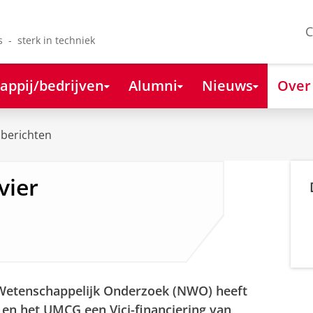
C
s - sterk in techniek
appij/bedrijven
Alumni
Nieuws
Over
berichten
vier
Wetenschappelijk Onderzoek (NWO) heeft
en het UMCG een Vici-financiering van