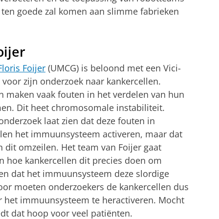
n ten goede zal komen aan slimme fabrieken
oijer
 Floris Foijer
(UMCG) is beloond met een Vici-
g voor zijn onderzoek naar kankercellen.
n maken vaak fouten in het verdelen van hun
. Dit heet chromosomale instabiliteit.
nderzoek laat zien dat deze fouten in
llen het immuunsysteem activeren, maar dat
n dit omzeilen. Het team van Foijer gaat
 hoe kankercellen dit precies doen om
gen dat het immuunsysteem deze slordige
voor moeten onderzoekers de kankercellen dus
door het immuunsysteem te heractiveren. Mocht
dt dat hoop voor veel patiënten.