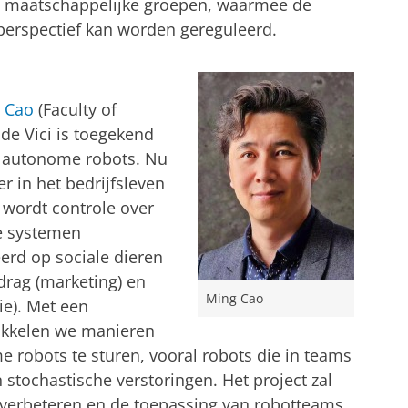
et maatschappelijke groepen, waarmee de
perspectief kan worden gereguleerd.
g Cao
(Faculty of
de Vici is toegekend
n autonome robots. Nu
 in het bedrijfsleven
 wordt controle over
e systemen
reerd op sociale dieren
edrag (marketing) en
Ming Cao
ie). Met een
wikkelen we manieren
robots te sturen, vooral robots die in teams
stochastische verstoringen. Het project zal
verbeteren en de toepassing van robotteams