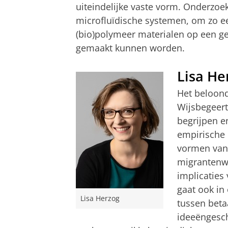
uiteindelijke vaste vorm. Onderzoek
microfluïdische systemen, om zo 
(bio)polymeer materialen op een ge
gemaakt kunnen worden.
Lisa He
Het beloond
Wijsbegeer
begrijpen e
empirische 
vormen van 
migrantenw
implicaties
gaat ook in
Lisa Herzog
tussen beta
ideeëngesch