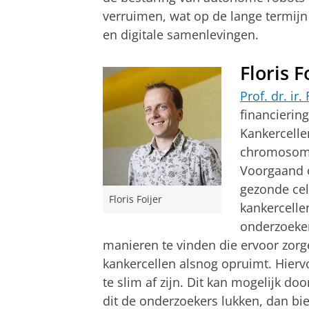
verruimen, wat op de lange termij
en digitale samenlevingen.
Floris F
Prof. dr. ir.
financierin
Kankercelle
chromosomen
Voorgaand o
gezonde ce
Floris Foijer
kankercelle
onderzoeken
manieren te vinden die ervoor zor
kankercellen alsnog opruimt. Hier
te slim af zijn. Dit kan mogelijk 
dit de onderzoekers lukken, dan bie