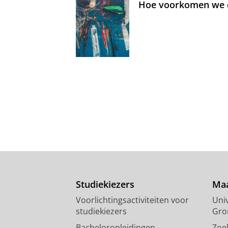
Hoe voorkomen we d
Studiekiezers
Maa
Voorlichtingsactiviteiten voor
Univ
studiekiezers
Gro
Bacheloropleidingen
Zoe