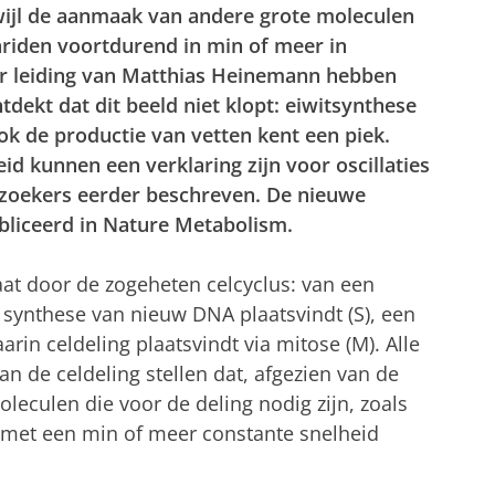
rwijl de aanmaak van andere grote moleculen
ariden voortdurend in min of meer in
er leiding van Matthias Heinemann hebben
dekt dat dit beeld niet klopt: eiwitsynthese
ok de productie van vetten kent een piek.
id kunnen een verklaring zijn voor oscillaties
erzoekers eerder beschreven. De nieuwe
ubliceerd in Nature Metabolism.
aat door de zogeheten celcyclus: van een
n synthese van nieuw DNA plaatsvindt (S), een
arin celdeling plaatsvindt via mitose (M). Alle
n de celdeling stellen dat, afgezien van de
leculen die voor de deling nodig zijn, zoals
, met een min of meer constante snelheid