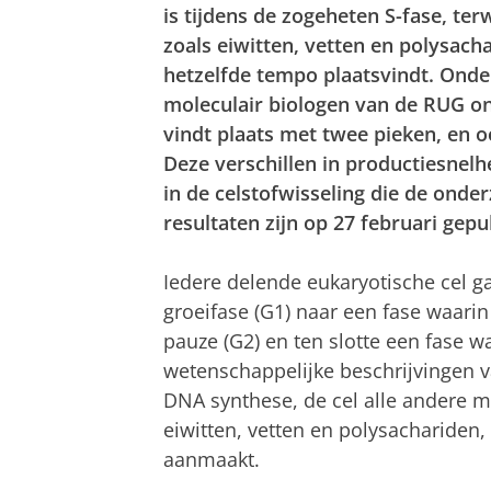
is tijdens de zogeheten S-fase, te
zoals eiwitten, vetten en polysach
hetzelfde tempo plaatsvindt. Ond
moleculair biologen van de RUG ont
vindt plaats met twee pieken, en o
Deze verschillen in productiesnelhe
in de celstofwisseling die de ond
resultaten zijn op 27 februari gep
Iedere delende eukaryotische cel g
groeifase (G1) naar een fase waari
pauze (G2) en ten slotte een fase wa
wetenschappelijke beschrijvingen va
DNA synthese, de cel alle andere mo
eiwitten, vetten en polysachariden
aanmaakt.