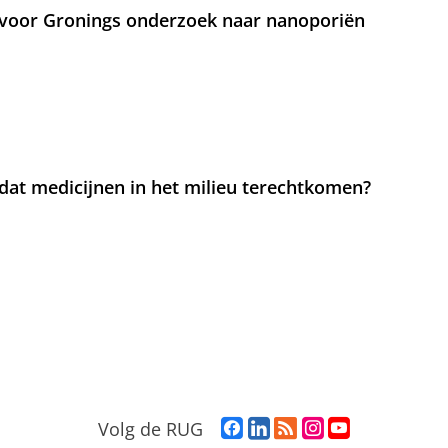
voor Gronings onderzoek naar nanoporiën
at medicijnen in het milieu terechtkomen?
F
L
R
I
Y
Volg de RUG