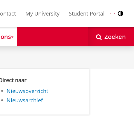
ontact
My University
Student Portal
Contr
Nederlands
English
 ons
Zoeken
Direct naar
Nieuwsoverzicht
Nieuwsarchief