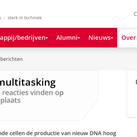
C
s - sterk in techniek
appij/bedrijven
Alumni
Nieuws
Over
berichten
multitasking
 reacties vinden op
plaats
ende cellen de productie van nieuw DNA hoog