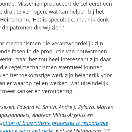
ldoende. Misschien produceert de cel eerst een
 druk te verhogen, wat kan helpen bij het
t Heinemann. ‘Het is speculatie, maar ik denk
 de patronen die wij zien.’
naar mechanismen die verantwoordelijk zijn
lende fasen in de productie van bouwstenen
werkt, maar het zou heel interessant zijn daar
e die regelmechanismen eventueel kunnen
en het toekomstige werk zijn belangrijk voor
ier waarop cellen werken, wat uiteindelijk
r meer kanker en veroudering.
zsezen, Edward N. Smith, Andre J. Zylstra, Marten
apagiannakis, Andreas Milias-Argeitis en
ation of biosynthetic processes is responsible
udding yeast cell cycle.
Nature Metabolism, 27