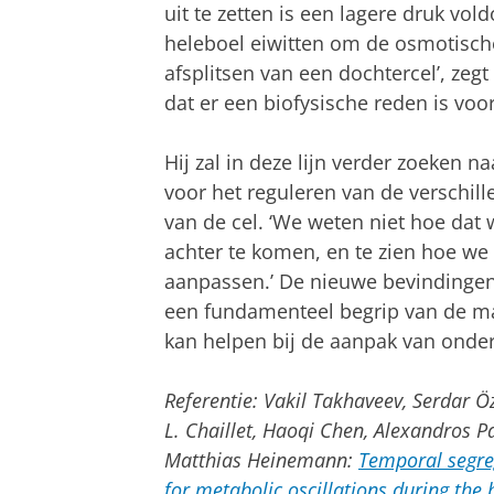
uit te zetten is een lagere druk vo
heleboel eiwitten om de osmotische
afsplitsen van een dochtercel’, zeg
dat er een biofysische reden is voor
Hij zal in deze lijn verder zoeken 
voor het reguleren van de verschil
van de cel. ‘We weten niet hoe dat 
achter te komen, en te zien hoe w
aanpassen.’ De nieuwe bevindingen 
een fundamenteel begrip van de man
kan helpen bij de aanpak van onde
Referentie: Vakil Takhaveev, Serdar Ö
L. Chaillet, Haoqi Chen, Alexandros P
Matthias Heinemann:
Temporal segreg
for metabolic oscillations during the b