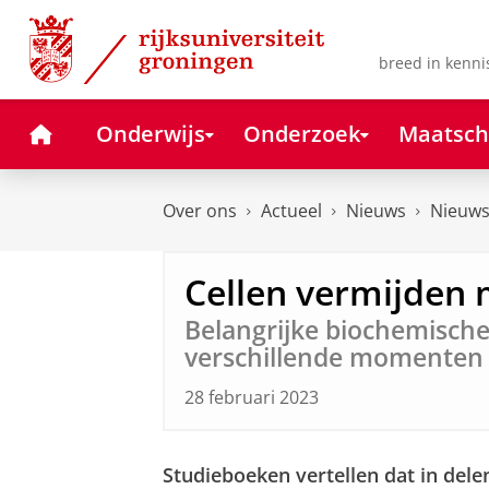
Skip
Skip
to
to
Content
Navigation
breed in kenni
Home
Onderwijs
Onderzoek
Maatsch
Over ons
Actueel
Nieuws
Nieuws
Cellen vermijden 
Belangrijke biochemische
verschillende momenten 
28 februari 2023
Studieboeken vertellen dat in del