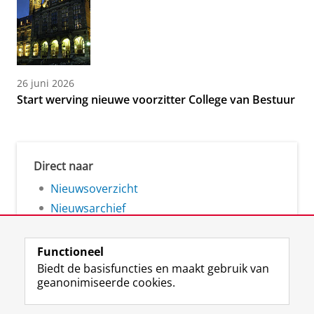
26 juni 2026
Start werving nieuwe voorzitter College van Bestuur
Direct naar
Nieuwsoverzicht
Nieuwsarchief
Functioneel
Biedt de basisfuncties en maakt gebruik van
geanonimiseerde cookies.
F
L
R
I
Y
Volg de RUG