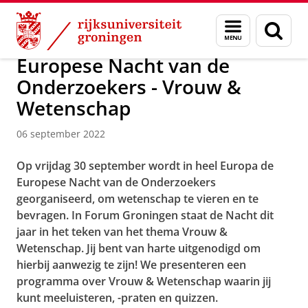
Skip
Skip
Over ons
Actueel
Nieuws
Nieuwsberichten
Menu
Zoek
to
to
en
Content
Navigation
zoeken
Europese Nacht van de
Onderzoekers - Vrouw &
Wetenschap
06 september 2022
Op vrijdag 30 september wordt in heel Europa de
Europese Nacht van de Onderzoekers
georganiseerd, om wetenschap te vieren en te
bevragen. In Forum Groningen staat de Nacht dit
jaar in het teken van het thema Vrouw &
Wetenschap. Jij bent van harte uitgenodigd om
hierbij aanwezig te zijn! We presenteren een
programma over Vrouw & Wetenschap waarin jij
kunt meeluisteren, -praten en quizzen.