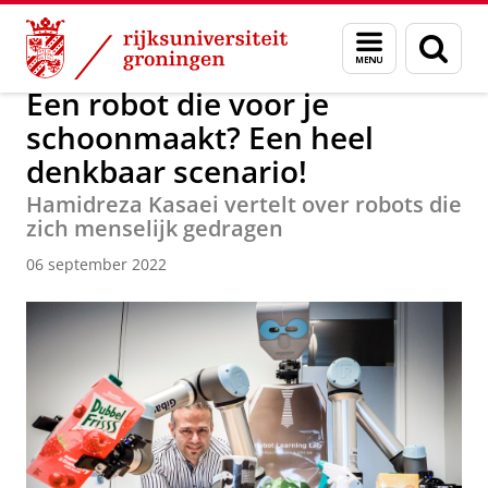
Skip
Skip
Over ons
Actueel
Nieuws
Nieuwsberichten
Menu
Zoek
to
to
en
Content
Navigation
zoeken
Een robot die voor je
schoonmaakt? Een heel
denkbaar scenario!
Hamidreza Kasaei vertelt over robots die
zich menselijk gedragen
06 september 2022