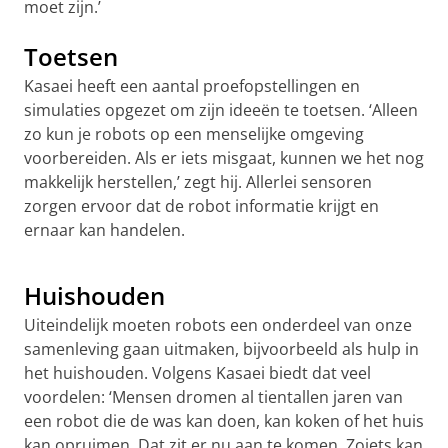
moet zijn.’
Toetsen
Kasaei heeft een aantal proefopstellingen en
simulaties opgezet om zijn ideeën te toetsen. ‘Alleen
zo kun je robots op een menselijke omgeving
voorbereiden. Als er iets misgaat, kunnen we het nog
makkelijk herstellen,’ zegt hij. Allerlei sensoren
zorgen ervoor dat de robot informatie krijgt en
ernaar kan handelen.
Dual-Arm Robot
Pas uw cookie instellingen aan
om deze
video te zien
Huishouden
Uiteindelijk moeten robots een onderdeel van onze
samenleving gaan uitmaken, bijvoorbeeld als hulp in
het huishouden. Volgens Kasaei biedt dat veel
voordelen: ‘Mensen dromen al tientallen jaren van
een robot die de was kan doen, kan koken of het huis
kan opruimen. Dat zit er nu aan te komen. Zoiets kan