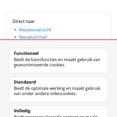
Direct naar
Nieuwsoverzicht
Nieuwsarchief
Functioneel
Biedt de basisfuncties en maakt gebruik van
geanonimiseerde cookies.
F
L
R
I
Y
Volg de RUG
a
i
S
n
o
Standaard
c
n
S
s
u
Biedt de optimale werking en maakt gebruik
e
k
-
t
T
Studiekiezers
van onder andere videocookies.
b
e
f
a
u
Maatschappij/bedrijven
o
d
e
g
b
o
I
e
r
e
Alumni
k
n
d
a
-
Volledig
p
-
R
m
k