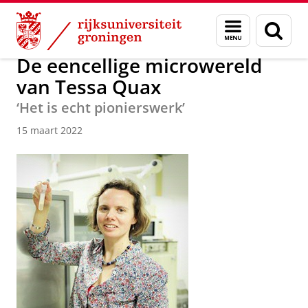
Skip
Skip
Over ons
Actueel
Nieuws
Nieuwsberichten
Menu
Zoek
to
to
en
Content
Navigation
zoeken
De eencellige microwereld
van Tessa Quax
‘Het is echt pionierswerk’
15 maart 2022