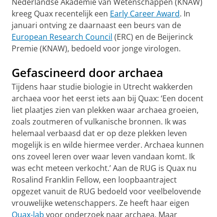
Nederlandse Akademie van Wetenschappen (KNAW)
kreeg Quax recentelijk een
Early Career Award
. In
januari ontving ze daarnaast een beurs van de
European Research Council
(ERC) en de Beijerinck
Premie (KNAW), bedoeld voor jonge virologen.
Gefascineerd door archaea
Tijdens haar studie biologie in Utrecht wakkerden
archaea voor het eerst iets aan bij Quax: ‘Een docent
liet plaatjes zien van plekken waar archaea groeien,
zoals zoutmeren of vulkanische bronnen. Ik was
helemaal verbaasd dat er op deze plekken leven
mogelijk is en wilde hiermee verder. Archaea kunnen
ons zoveel leren over waar leven vandaan komt. Ik
was echt meteen verkocht.’ Aan de RUG is Quax nu
Rosalind Franklin Fellow, een loopbaantraject
opgezet vanuit de RUG bedoeld voor veelbelovende
vrouwelijke wetenschappers. Ze heeft haar eigen
Quax-lab
voor onderzoek naar archaea. Maar