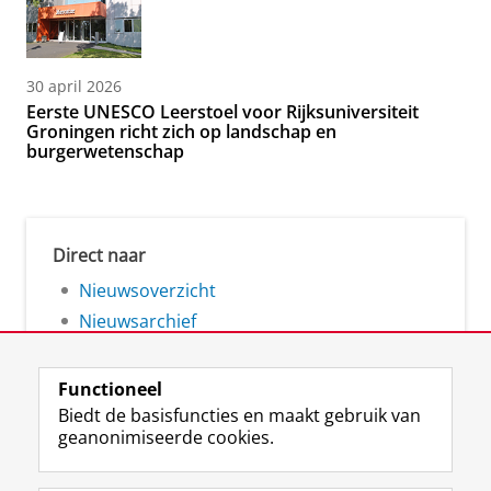
30 april 2026
Eerste UNESCO Leerstoel voor Rijksuniversiteit
Groningen richt zich op landschap en
burgerwetenschap
Direct naar
Nieuwsoverzicht
Nieuwsarchief
Functioneel
Biedt de basisfuncties en maakt gebruik van
geanonimiseerde cookies.
F
L
R
I
Y
Volg de RUG