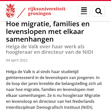
Skip
Skip
Over ons
Actueel
Nieuws
Nieuwsberichten
Menu
Zoek
to
to
en
Content
Navigation
zoeken
Hoe migratie, families en
levenslopen met elkaar
samenhangen
Helga de Valk over haar werk als
hoogleraar en directeur van de NIDI
04 april 2022
Helga de Valk is al sinds haar studietijd
geïnteresseerd in de levenslopen van jongeren. In
de loop der jaren breidde die belangstelling zich uit
naar hoe migratie, families en levenslopen met
elkaar samenhangen. Ze is nu hoogleraar Migratie
en levensloop en directeur van het Nederlands
Interdisciplinair Demografisch Instituut (NIDI).