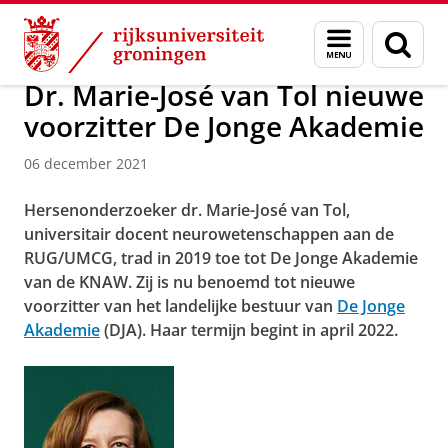
Skip
Skip
Over ons
Actueel
Nieuws
Nieuwsberichten
Menu
Zoek
to
to
en
Content
Navigation
zoeken
Dr. Marie-José van Tol nieuwe
voorzitter De Jonge Akademie
06 december 2021
Hersenonderzoeker dr. Marie-José van Tol,
universitair docent neurowetenschappen aan de
RUG/UMCG, trad in 2019 toe tot De Jonge Akademie
van de KNAW. Zij is nu benoemd tot nieuwe
voorzitter van het landelijke bestuur van
De Jonge
Akademie
(DJA). Haar termijn begint in april 2022.