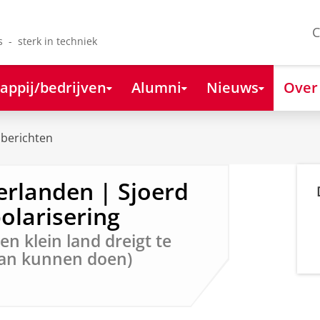
C
s - sterk in techniek
appij/bedrijven
Alumni
Nieuws
Over
berichten
erlanden | Sjoerd
olarisering
n klein land dreigt te
aan kunnen doen)