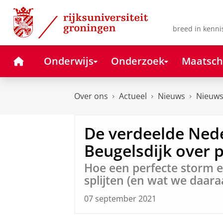
Skip
Skip
to
to
Content
Navigation
breed in kenni
Home
Onderwijs
Onderzoek
Maatsch
Over ons
Actueel
Nieuws
Nieuws
De verdeelde Ned
Beugelsdijk over p
Hoe een perfecte storm ee
splijten (en wat we daar
07 september 2021