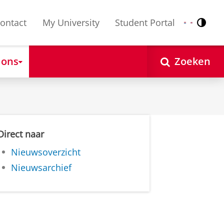
ontact
My University
Student Portal
Contr
Nederlands
English
 ons
Zoeken
Direct naar
Nieuwsoverzicht
Nieuwsarchief