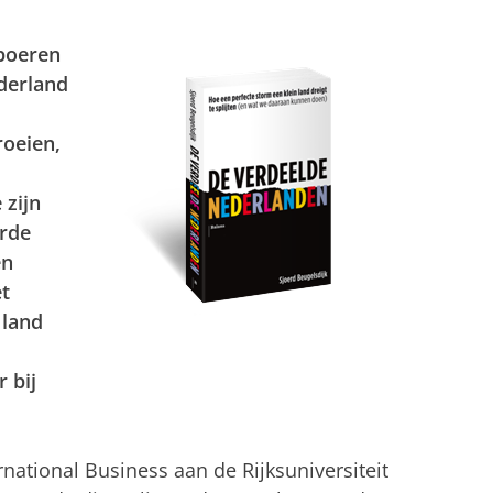
 boeren
ederland
roeien,
 zijn
erde
en
t
 land
 bij
rnational Business aan de Rijksuniversiteit