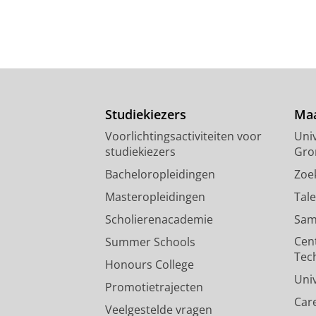
Studiekiezers
Maa
Voorlichtingsactiviteiten voor
Univ
studiekiezers
Gro
Bacheloropleidingen
Zoe
Masteropleidingen
Tal
Scholierenacademie
Sam
Cen
Summer Schools
Tec
Honours College
Uni
Promotietrajecten
Car
Veelgestelde vragen