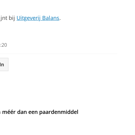
jnt bij
Uitgeverij Balans
.
:20
In
om méér dan een paardenmiddel