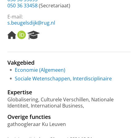
050 36 33458
(Secretariaat)
E-mail:
s.beugelsdijk@rug.nl
H
O
R
o
R
e
m
C
s
e
I
e
p
D
a
Vakgebied
a
r
Economie (Algemeen)
g
c
e
h
Sociale Wetenschappen, Interdisciplinaire
P
o
Expertise
r
Globalisering, Culturele Verschillen, Nationale
t
Identiteit, International Business,
a
l
Overige functies
gathoogleraar Ku Leuven