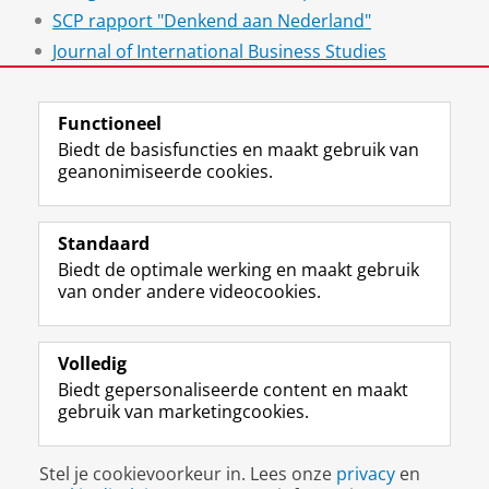
SCP rapport "Denkend aan Nederland"
Journal of International Business Studies
De Verdeelde Nederlanden
Functioneel
Biedt de basisfuncties en maakt gebruik van
geanonimiseerde cookies.
F
L
R
I
Y
Volg de RUG
a
i
S
n
o
Standaard
c
n
S
s
u
Biedt de optimale werking en maakt gebruik
e
k
-
t
T
Studiekiezers
van onder andere videocookies.
b
e
f
a
u
Maatschappij/bedrijven
o
d
e
g
b
o
I
e
r
e
Alumni
k
n
d
a
-
Volledig
p
-
R
m
k
Biedt gepersonaliseerde content en maakt
Over ons
a
p
i
-
a
gebruik van marketingcookies.
g
a
j
a
n
i
g
k
c
a
Disclaimer & Copyright
Privacy
Cookies
n
i
s
c
a
Stel je cookievoorkeur in. Lees onze
privacy
en
Inloggen