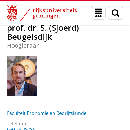
Skip
Skip
Over ons
prof. dr. S. (Sjoerd) Beugelsdijk
Menu
Zoek
to
to
en
Content
Navigation
zoeken
prof. dr. S. (Sjoerd)
Beugelsdijk
Hoogleraar
Faculteit Economie en Bedrijfskunde
Telefoon:
050 36 39095