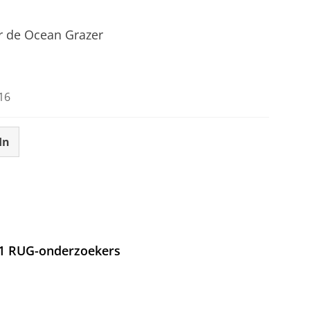
r de Ocean Grazer
tellingen aan
om deze video te zien
16
In
21 RUG-onderzoekers