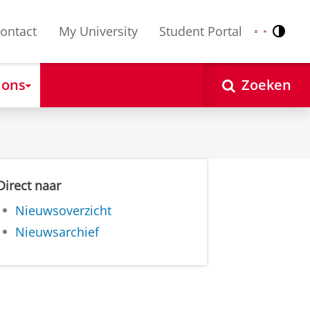
ontact
My University
Student Portal
Contr
Nederlands
English
 ons
Zoeken
Direct naar
Nieuwsoverzicht
Nieuwsarchief