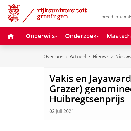
Skip
Skip
to
to
Content
Navigation
breed in kenni
Home
Onderwijs
Onderzoek
Maatsch
Over ons
Actueel
Nieuws
Nieuws
Vakis en Jayawar
Grazer) genomine
Huibregtsenprijs
02 juli 2021