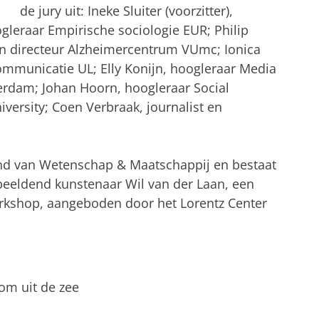
de jury uit: Ineke Sluiter (voorzitter),
gleraar Empirische sociologie EUR; Philip
en directeur Alzheimercentrum VUmc; Ionica
municatie UL; Elly Konijn, hoogleraar Media
terdam; Johan Hoorn, hoogleraar Social
versity; Coen Verbraak, journalist en
vond van Wetenschap & Maatschappij en bestaat
 beeldend kunstenaar Wil van der Laan, een
rkshop, aangeboden door het Lorentz Center
om uit de zee