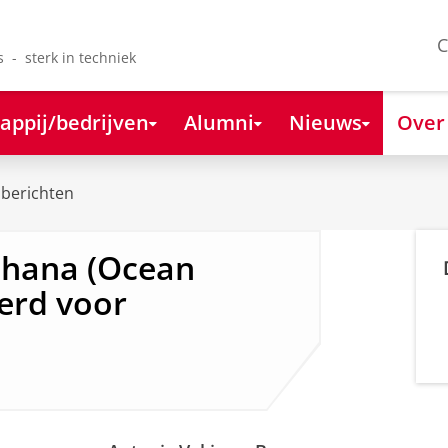
C
s - sterk in techniek
appij/bedrijven
Alumni
Nieuws
Over
berichten
dhana (Ocean
erd voor