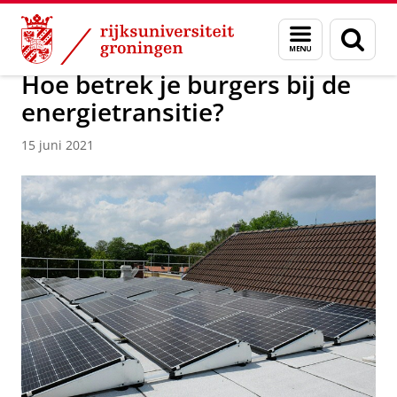
Skip
Skip
Over ons
Actueel
Nieuws
Nieuwsberichten
Menu
Zoek
to
to
en
Content
Navigation
zoeken
Hoe betrek je burgers bij de
energietransitie?
15 juni 2021