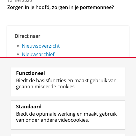
12 mei 2026
Zorgen in je hoofd, zorgen in je portemonnee?
Direct naar
Nieuwsoverzicht
Nieuwsarchief
Functioneel
Biedt de basisfuncties en maakt gebruik van
geanonimiseerde cookies.
F
L
R
I
Y
Volg de RUG
a
i
S
n
o
Standaard
c
n
S
s
u
Biedt de optimale werking en maakt gebruik
e
k
-
t
T
Studiekiezers
van onder andere videocookies.
b
e
f
a
u
Maatschappij/bedrijven
o
d
e
g
b
o
I
e
r
e