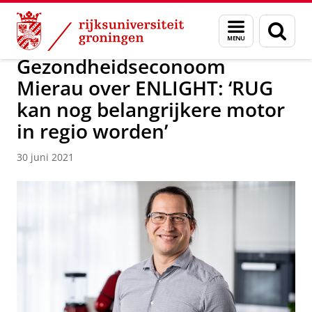
Skip
Skip
Over ons
Actueel
Nieuws
Nieuwsberichten
Menu
Zoek
to
to
en
Content
Navigation
zoeken
Gezondheidseconoom
Mierau over ENLIGHT: ‘RUG
kan nog belangrijkere motor
in regio worden’
30 juni 2021