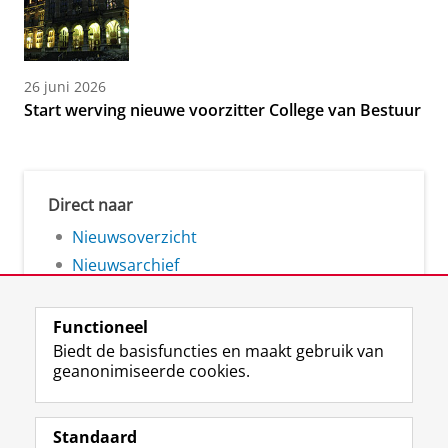
26 juni 2026
Start werving nieuwe voorzitter College van Bestuur
Direct naar
Nieuwsoverzicht
Nieuwsarchief
Functioneel
Biedt de basisfuncties en maakt gebruik van
geanonimiseerde cookies.
F
L
R
I
Y
Volg de RUG
a
i
S
n
o
Standaard
c
n
S
s
u