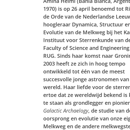
Amina Helmi (Bahia Blanca, Argent
1970) is op 26 april benoemd tot R
de Orde van de Nederlandse Leeuw.
hoogleraar Dynamica, Structuur e
Evolutie van de Melkweg bij het K
Instituut voor Sterrenkunde van d
Faculty of Science and Engineering
RUG. Sinds haar komst naar Groni
2003 heeft ze zich in hoog tempo
ontwikkeld tot één van de meest
succesvolle jonge astronomen van
wereld. Haar liefde voor de sterre
ertoe dat ze wereldwijd bekend i
te staan als grondlegger en pionie
Galactic Archaelogy
, de studie van d
oorsprong en evolutie van onze ei
Melkweg en de andere melkwegstel