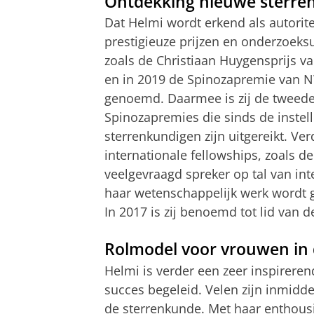
Ontdekking nieuwe sterren
Dat Helmi wordt erkend als autoritei
prestigieuze prijzen en onderzoeksu
zoals de Christiaan Huygensprijs v
en in 2019 de Spinozapremie van 
genoemd. Daarmee is zij de tweede
Spinozapremies die sinds de instell
sterrenkundigen zijn uitgereikt. Ver
internationale fellowships, zoals d
veelgevraagd spreker op tal van int
haar wetenschappelijk werk wordt g
In 2017 is zij benoemd tot lid van 
Rolmodel voor vrouwen in
Helmi is verder een zeer inspirere
succes begeleid. Velen zijn inmidde
de sterrenkunde. Met haar enthousi