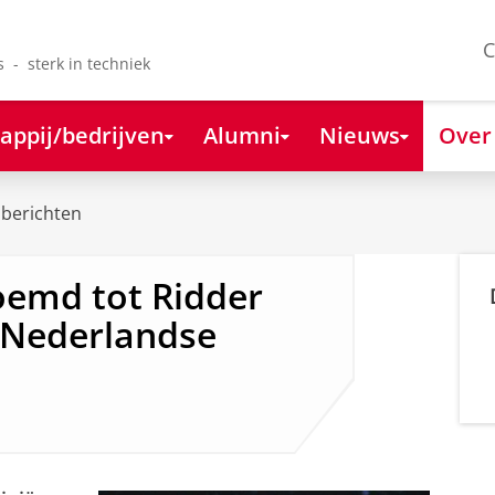
C
s - sterk in techniek
appij/bedrijven
Alumni
Nieuws
Over
berichten
emd tot Ridder
 Nederlandse