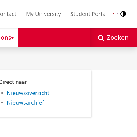
ontact
My University
Student Portal
Contr
Nederlands
English
 ons
Zoeken
Direct naar
Nieuwsoverzicht
Nieuwsarchief