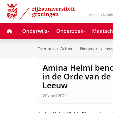
Skip
Skip
to
to
Content
Navigation
breed in kenni
Home
Onderwijs
Onderzoek
Maatsch
Over ons
Actueel
Nieuws
Nieuws
Amina Helmi beno
in de Orde van de
Leeuw
26 april 2021