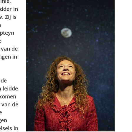
inië,
idder in
 Zij is
n
apteyn
e
 van de
ngen in
 de
n leidde
s komen
r van de
e
gen
sels in