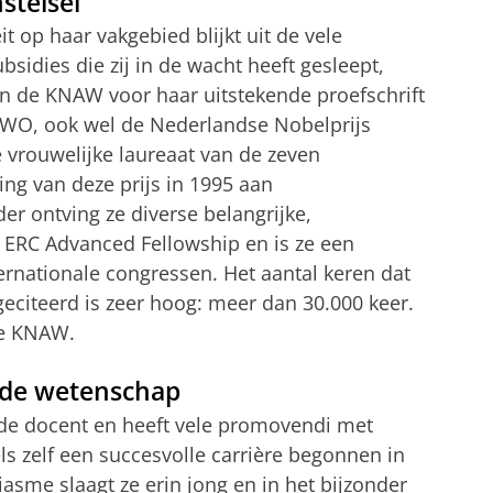
stelsel
t op haar vakgebied blijkt uit de vele
bsidies die zij in de wacht heeft gesleept,
an de KNAW voor haar uitstekende proefschrift
NWO, ook wel de Nederlandse Nobelprijs
 vrouwelijke laureaat van de zeven
ing van deze prijs in 1995 aan
der ontving ze diverse belangrijke,
e ERC Advanced Fellowship en is ze een
ernationale congressen. Het aantal keren dat
eciteerd is zeer hoog: meer dan 30.000 keer.
de KNAW.
 de wetenschap
nde docent en heeft vele promovendi met
ls zelf een succesvolle carrière begonnen in
asme slaagt ze erin jong en in het bijzonder