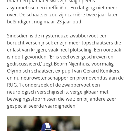
maar een jaar later was zijn slag opeens
asymmetrisch en inefficiënt. En dat ging niet meer
over. De schaatser zou zijn carrière twee jaar later
beëindigen, nog maar 23 jaar oud.
Sindsdien is de mysterieuze zwabbervoet een
berucht verschijnsel: er zijn meer topschaatsers die
er last van krijgen, vaak heel plotseling. Een oorzaak
is nooit gevonden. ‘Er is veel over geschreven en
gediscussieerd,’ zegt Beorn Nijenhuis, voormalig
Olympisch schaatser, ex-pupil van Gerard Kemkers,
en nu neurowetenschapper en promovendus aan de
RUG. ‘Ik onderzoek of de zwabbervoet een
neurologisch verschijnsel is, vergelijkbaar met
bewegingsstoornissen die we zien bij andere zeer
gespecialiseerde vaardigheden.’