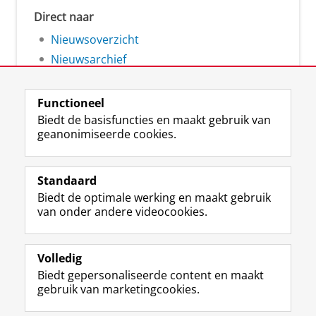
Direct naar
Nieuwsoverzicht
Nieuwsarchief
Functioneel
Biedt de basisfuncties en maakt gebruik van
geanonimiseerde cookies.
F
L
R
I
Y
Volg de RUG
a
i
S
n
o
Standaard
c
n
S
s
u
Biedt de optimale werking en maakt gebruik
e
k
-
t
T
Studiekiezers
van onder andere videocookies.
b
e
f
a
u
Maatschappij/bedrijven
o
d
e
g
b
o
I
e
r
e
Alumni
k
n
d
a
-
Volledig
p
-
R
m
k
Biedt gepersonaliseerde content en maakt
Over ons
a
p
i
-
a
gebruik van marketingcookies.
g
a
j
a
n
i
g
k
c
a