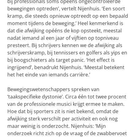
bij professionals soms opeens ongecontroleerde
bewegingen optreden’, vertelt Nijenhuis. ‘Een soort
kramp, die steeds opnieuw optreedt op een bepaald
moment tijdens de beweging.’ Heel kenmerkend is
dat die afwijking opééns de kop opsteekt, meestal
nadat iemand al een jaar of vijftien op topniveau
presteert. Bij schrijvers kennen we de afwijking als
schrijverskramp, bij tennissers en golfers als yips en
bij boogschieters als target panic. ‘Het effect is
ingrijpend’, benadrukt Nijenhuis. ‘Meestal betekent
het het einde van iemands carrière.’
Bewegingswetenschappers spreken van
‘taakspecifieke dystonie’. Circa één tot twee procent
van de professionele musici krijgt ermee te maken.
Hoe dat bij sporters zit is niet bekend, omdat de
afwijking sterk verschilt per activiteit en ook nog
maar weinig is onderzocht. Nijenhuis: ‘Mijn
onderzoek richt zich op de vraag of de zwabbervoet