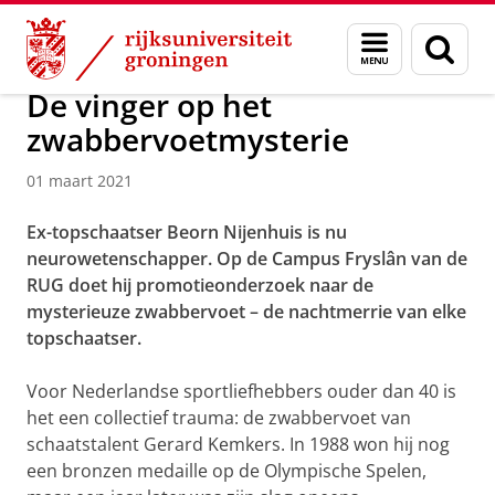
Skip
Skip
Over ons
Actueel
Nieuws
Nieuwsberichten
Menu
Zoek
to
to
en
Content
Navigation
zoeken
De vinger op het
zwabbervoetmysterie
01 maart 2021
Ex-topschaatser Beorn Nijenhuis is nu
neurowetenschapper. Op de Campus Fryslân van de
RUG doet hij promotieonderzoek naar de
mysterieuze zwabbervoet – de nachtmerrie van elke
topschaatser.
Voor Nederlandse sportliefhebbers ouder dan 40 is
het een collectief trauma: de zwabbervoet van
schaatstalent Gerard Kemkers. In 1988 won hij nog
een bronzen medaille op de Olympische Spelen,