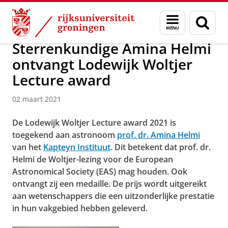
Skip
Skip
Over ons
Actueel
Nieuws
Nieuwsberichten
Menu
Zoek
to
to
en
Content
Navigation
zoeken
Sterrenkundige Amina Helmi
ontvangt Lodewijk Woltjer
Lecture award
02 maart 2021
De Lodewijk Woltjer Lecture award 2021 is
toegekend aan astronoom
prof. dr. Amina Helmi
van het
Kapteyn Instituut
. Dit betekent dat prof. dr.
Helmi de Woltjer-lezing voor de European
Astronomical Society (EAS) mag houden. Ook
ontvangt zij een medaille. De prijs wordt uitgereikt
aan wetenschappers die een uitzonderlijke prestatie
in hun vakgebied hebben geleverd.