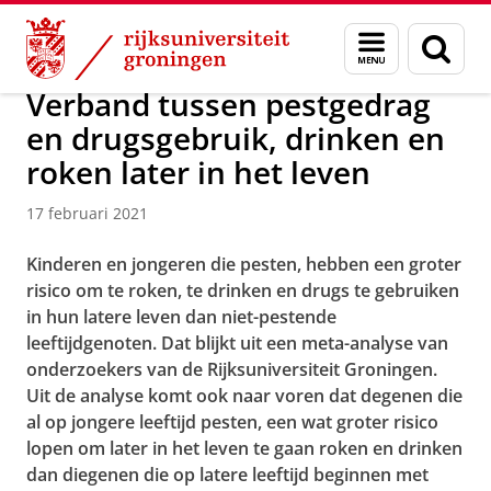
Skip
Skip
Over ons
Actueel
Nieuws
Nieuwsberichten
Menu
Zoek
to
to
en
Content
Navigation
zoeken
Verband tussen pestgedrag
en drugsgebruik, drinken en
roken later in het leven
17 februari 2021
Kinderen en jongeren die pesten, hebben een groter
risico om te roken, te drinken en drugs te gebruiken
in hun latere leven dan niet-pestende
leeftijdgenoten. Dat blijkt uit een meta-analyse van
onderzoekers van de Rijksuniversiteit Groningen.
Uit de analyse komt ook naar voren dat degenen die
al op jongere leeftijd pesten, een wat groter risico
lopen om later in het leven te gaan roken en drinken
dan diegenen die op latere leeftijd beginnen met