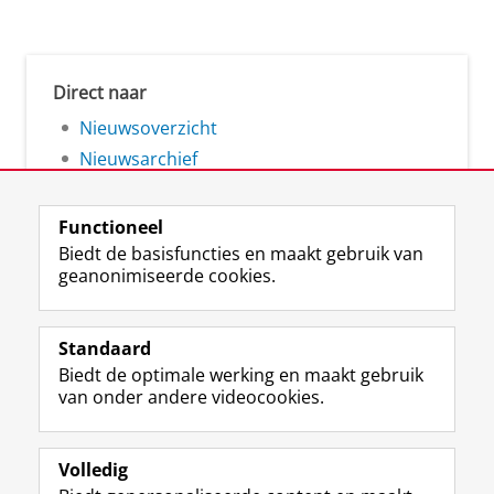
Direct naar
Nieuwsoverzicht
Nieuwsarchief
Functioneel
Biedt de basisfuncties en maakt gebruik van
geanonimiseerde cookies.
F
L
R
I
Y
Volg de RUG
a
i
S
n
o
Standaard
c
n
S
s
u
Biedt de optimale werking en maakt gebruik
e
k
-
t
T
Studiekiezers
van onder andere videocookies.
b
e
f
a
u
Maatschappij/bedrijven
o
d
e
g
b
o
I
e
r
e
Alumni
k
n
d
a
-
Volledig
p
-
R
m
k